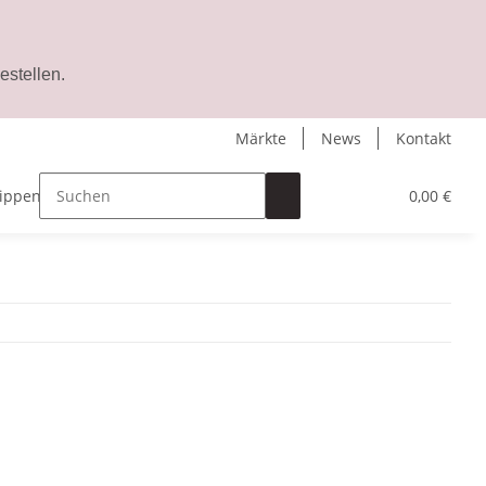
stellen.
Märkte
News
Kontakt
ippenbalsam
Zubehör
Gutschein
0,00 €