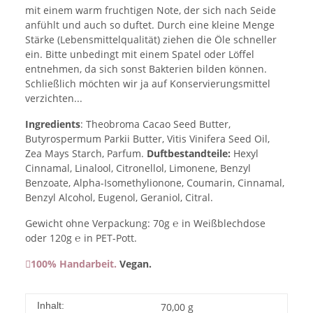
mit einem warm fruchtigen Note, der sich nach Seide
anfühlt und auch so duftet. Durch eine kleine Menge
Stärke (Lebensmittelqualität) ziehen die Öle schneller
ein. Bitte unbedingt mit einem Spatel oder Löffel
entnehmen, da sich sonst Bakterien bilden können.
Schließlich möchten wir ja auf Konservierungsmittel
verzichten...
Ingredients
: Theobroma Cacao Seed Butter,
Butyrospermum Parkii Butter, Vitis Vinifera Seed Oil,
Zea Mays Starch, Parfum.
Duftbestandteile:
Hexyl
Cinnamal, Linalool, Citronellol, Limonene, Benzyl
Benzoate, Alpha-Isomethylionone, Coumarin, Cinnamal,
Benzyl Alcohol, Eugenol, Geraniol, Citral.
Gewicht ohne Verpackung: 70g ℮ in Weißblechdose
oder 120g ℮ in PET-Pott.
100% Handarbeit.
Vegan.
Inhalt:
70,00 g