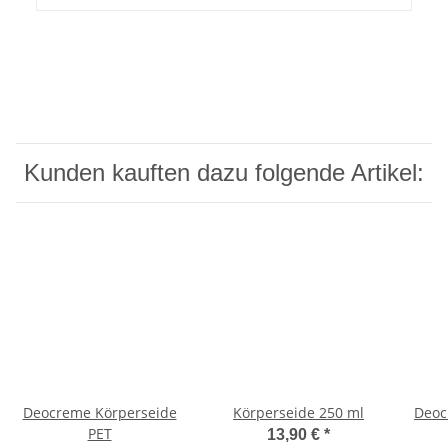
Kunden kauften dazu folgende Artikel:
Deocreme Körperseide
Körperseide 250 ml
Deoc
PET
13,90 €
*