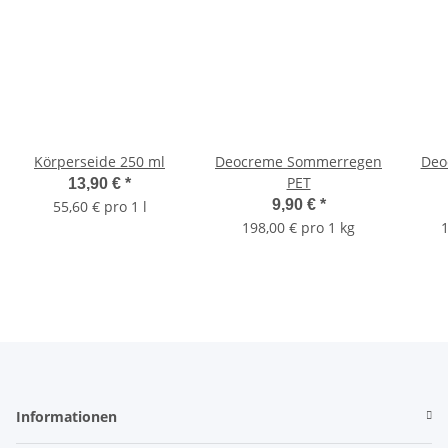
Körperseide 250 ml
Deocreme Sommerregen
Deo
PET
13,90 €
*
9,90 €
*
55,60 € pro 1 l
198,00 € pro 1 kg
1
Informationen