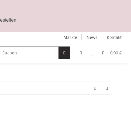
stellen.
Märkte
News
Kontakt
Lippenbalsam
Zubehör
Gutschein
0,00 €