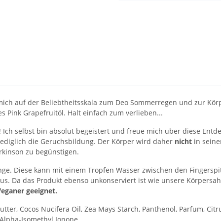
mich auf der Beliebtheitsskala zum Deo Sommerregen und zur Kör
s Pink Grapefruitöl. Halt einfach zum verlieben...
! Ich selbst bin absolut begeistert und freue mich über diese Entd
lediglich die Geruchsbildung. Der Körper wird daher
nicht
in sein
rkinson zu begünstigen.
e. Diese kann mit einem Tropfen Wasser zwischen den Fingerspit
us. Da das Produkt ebenso unkonserviert ist wie unsere Körpersahn
Veganer geeignet.
er, Cocos Nucifera Oil, Zea Mays Starch, Panthenol, Parfum, Citrus p
, Alpha-Isomethyl Ionone