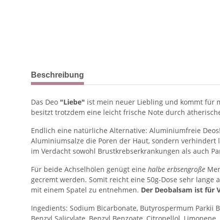
Beschreibung
Das Deo
"Liebe"
ist mein neuer Liebling und kommt für 
besitzt trotzdem eine leicht frische Note durch ätherische
Endlich eine natürliche Alternative: Aluminiumfreie Deos
Aluminiumsalze die Poren der Haut, sondern verhindert 
im Verdacht sowohl Brustkrebserkrankungen als auch Pa
Für beide Achselhölen genügt eine
halbe erbsengroße
Meng
gecremt werden. Somit reicht eine 50g-Dose sehr lange a
mit einem Spatel zu entnehmen.
Der Deobalsam ist für 
Ingedients: Sodium Bicarbonate, Butyrospermum Parkii Butt
Benzyl Salicylate, Benzyl Benzoate, Citronellol, Limonene