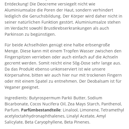
Entdeckung! Die Deocreme versiegelt nicht wie
Aluminiumsalze die Poren der Haut, sondern verhindert
lediglich die Geruchsbildung. Der Körper wird daher nicht in
seiner natürlichen Funktion gestört. Aluminiumsalze stehen
im Verdacht sowohl Brustkrebserkrankungen als auch
Parkinson zu begünstigen.
Für beide Achselhölen genügt eine halbe erbsengroße
Menge. Diese kann mit einem Tropfen Wasser zwischen den
Fingerspitzen verrieben oder auch einfach auf die Achseln
gecremt werden. Somit reicht eine 50g-Dose sehr lange aus.
Da das Produkt ebenso unkonserviert ist wie unsere
Körpersahne, bitten wir auch hier nur mit trockenen Fingern
oder mit einem Spatel zu entnehmen. Der Deobalsam ist für
Veganer geeignet.
Ingredients: Butyrospermum Parkii Butter, Sodium
Bicarbonate, Cocos Nucifera Oil, Zea Mays Starch, Panthenol,
Parfum.
Parfümbestandteile
: Linalool, Limonene, Tetramethyl
acetyloctahhydronaphthalenes, Linalyl Acetate, Amyl
Salicylate, Beta Caryophyllene, Beta Pinenes.