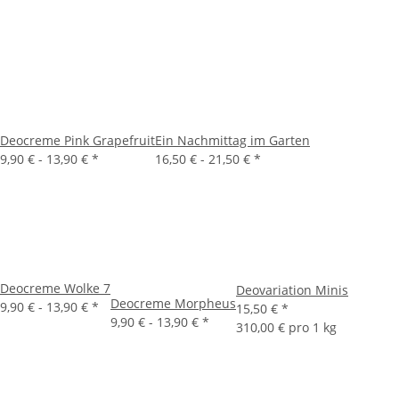
Deocreme Pink Grapefruit
Ein Nachmittag im Garten
9,90 € -
13,90 €
*
16,50 € -
21,50 €
*
Deocreme Wolke 7
Deovariation Minis
Deocreme Morpheus
9,90 € -
13,90 €
*
15,50 €
*
9,90 € -
13,90 €
*
310,00 € pro 1 kg